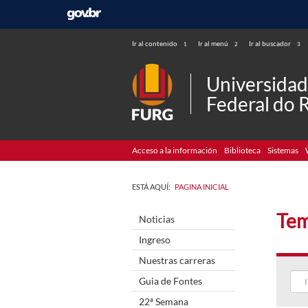
Ir al contenido
Ir al menú
Ir al buscador
1
2
3
Universida
Federal do 
Acceso a la información
Biblioteca
Sistemas
ESTÁ AQUÍ:
PAGINA INICIAL
Tem
Noticias
Ingreso
Nuestras carreras
Guia de Fontes
22ª Semana