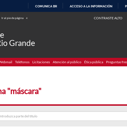
COMUNICA BR
ACCESO A LA INFORMACIÓN
P
IR
CONTRASTE ALTO
Ir al pie de página
4
AL
CONTENIDO
de
Rio Grande
Webmail
Teléfonos
Licitaciones
Atención al público
Ética pública
Preguntas fre
a "máscara"