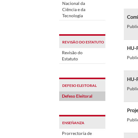
Nacional da
Ciência e da
Tecnologia
Comi
Publi
REVISÃO DO ESTATUTO
HU-F
Revisão do
Publi
Estatuto
HU-F
DEFESO ELEITORAL
Publi
Defeso Eleitoral
Proje
Publi
ENSEÑANZA
Prorrectoría de