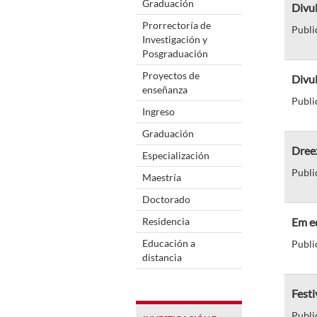
Graduación
Divu
Prorrectoría de
Publi
Investigación y
Posgraduación
Proyectos de
Divu
enseñanza
Publi
Ingreso
Graduación
Dree
Especialización
Publi
Maestría
Doctorado
Residencia
Em ed
Educación a
Publi
distancia
Fest
Publi