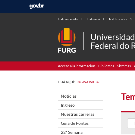
Ir al contenido
Ir al menú
Ir al buscador
1
2
3
Universida
Federal do 
Acceso a la información
Biblioteca
Sistemas
ESTÁ AQUÍ:
PAGINA INICIAL
Tem
Noticias
Ingreso
Nuestras carreras
Guia de Fontes
22ª Semana