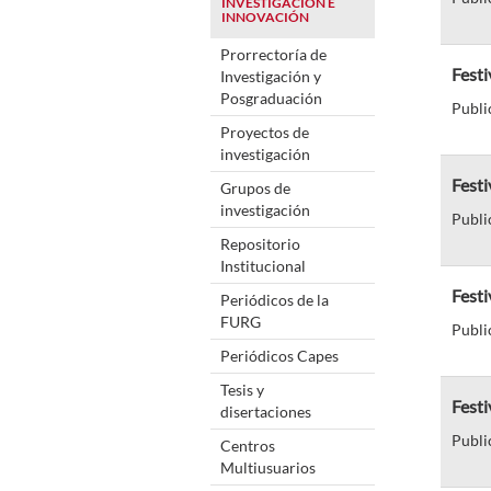
INVESTIGACIÓN E
INNOVACIÓN
Prorrectoría de
Fest
Investigación y
Posgraduación
Publi
Proyectos de
investigación
Fest
Grupos de
investigación
Publi
Repositorio
Institucional
Fest
Periódicos de la
FURG
Publi
Periódicos Capes
Tesis y
Festi
disertaciones
Publi
Centros
Multiusuarios