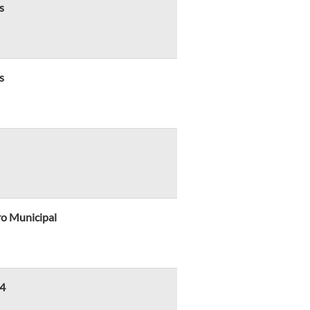
s
s
ro Municipal
14