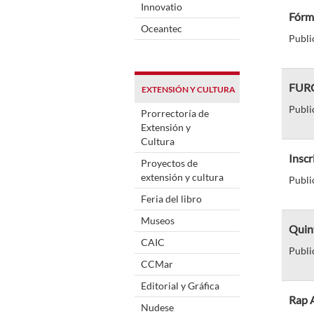
Innovatio
Fórm
Oceantec
Publi
FURG 
EXTENSIÓN Y CULTURA
Publi
Prorrectoría de
Extensión y
Cultura
Inscr
Proyectos de
extensión y cultura
Publi
Feria del libro
Museos
Quint
CAIC
Publi
CCMar
Editorial y Gráfica
Rap A
Nudese