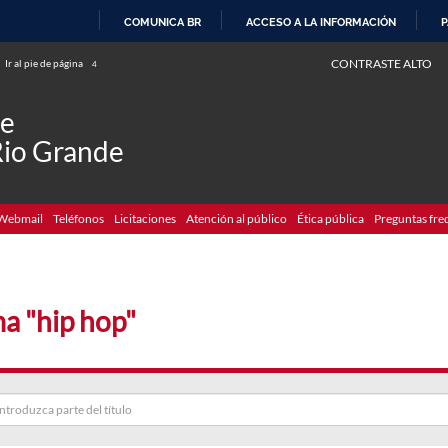
COMUNICA BR
ACCESO A LA INFORMACIÓN
P
IR
CONTRASTE ALTO
Ir al pie de página
4
AL
CONTENIDO
de
Rio Grande
Webmail
Teléfonos
Licitaciones
Atención al público
Ética pública
Preguntas fre
a "hip hop"