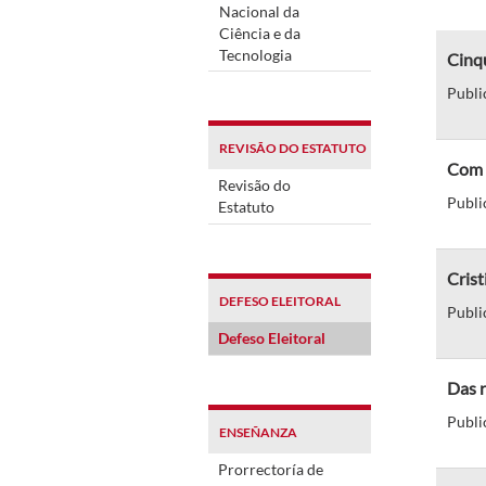
Nacional da
Ciência e da
Tecnologia
Cinqu
Publi
REVISÃO DO ESTATUTO
Com a
Revisão do
Publi
Estatuto
Crist
DEFESO ELEITORAL
Publi
Defeso Eleitoral
Das 
Publi
ENSEÑANZA
Prorrectoría de