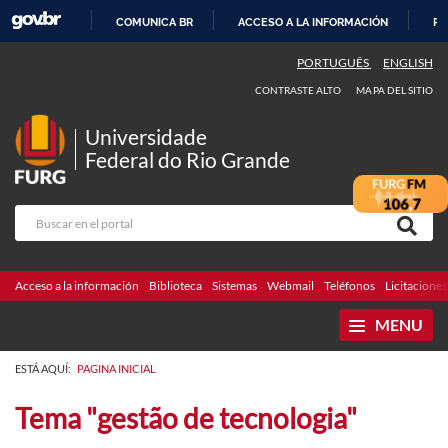
COMUNICA BR
ACCESO A LA INFORMACIÓN
PA
IR
PORTUGUÊS
ENGLISH
AL
CONTRASTE ALTO
MAPA DEL SITIO
CONTENIDO
Universidade
Federal do Rio Grande
Acceso a la información
Biblioteca
Sistemas
Webmail
Teléfonos
Licitaciones
MENU
ESTÁ AQUÍ:
PAGINA INICIAL
Tema "gestão de tecnologia"