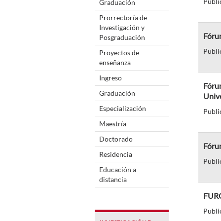
Publi
Graduación
Prorrectoría de
Investigación y
Fórum
Posgraduación
Publi
Proyectos de
enseñanza
Ingreso
Fórum
Graduación
Unive
Especialización
Publi
Maestría
Doctorado
Fóru
Residencia
Publi
Educación a
distancia
FURG 
Publi