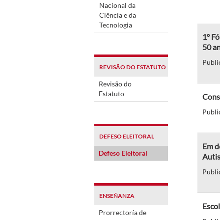
Nacional da
Ciência e da
Tecnologia
1º Fó
50 a
Publi
REVISÃO DO ESTATUTO
Revisão do
Estatuto
Cons
Publi
DEFESO ELEITORAL
Em d
Defeso Eleitoral
Auti
Publi
ENSEÑANZA
Escol
Prorrectoría de