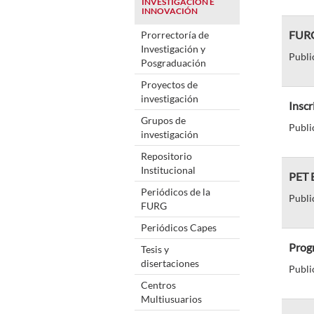
INVESTIGACIÓN E
INNOVACIÓN
FURG
Prorrectoría de
Investigación y
Publi
Posgraduación
Proyectos de
investigación
Insc
Grupos de
Publi
investigación
Repositorio
Institucional
PET E
Periódicos de la
Publi
FURG
Periódicos Capes
Prog
Tesis y
disertaciones
Publi
Centros
Multiusuarios