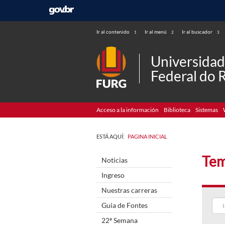
Ir al contenido
Ir al menú
Ir al buscador
1
2
3
Universida
Federal do 
Acceso a la información
Biblioteca
Sistemas
ESTÁ AQUÍ:
PAGINA INICIAL
Tem
Noticias
Ingreso
Nuestras carreras
Guia de Fontes
22ª Semana