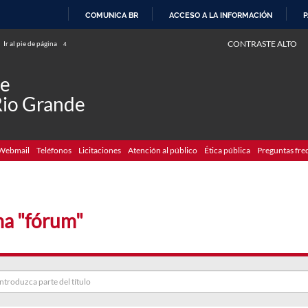
COMUNICA BR
ACCESO A LA INFORMACIÓN
P
IR
CONTRASTE ALTO
Ir al pie de página
4
AL
CONTENIDO
de
Rio Grande
Webmail
Teléfonos
Licitaciones
Atención al público
Ética pública
Preguntas fre
a "fórum"