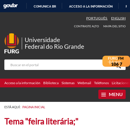
COMUNICA BR
ACCESO A LA INFORMACIÓN
PA
IR
PORTUGUÊS
ENGLISH
AL
CONTRASTE ALTO
MAPA DEL SITIO
CONTENIDO
Universidade
Federal do Rio Grande
Acceso a la información
Biblioteca
Sistemas
Webmail
Teléfonos
Licitaciones
MENU
ESTÁ AQUÍ:
PAGINA INICIAL
Tema "feira literária;"