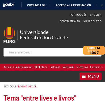
COMUNICA BR
ACCESO A LA INFORMACIÓN
PA
IR
PORTUGUÊS
ENGLISH
AL
CONTRASTE ALTO
MAPA DEL SITIO
CONTENIDO
Universidade
Federal do Rio Grande
Acceso a la información
Biblioteca
Sistemas
Webmail
Teléfonos
Licitaciones
MENU
ESTÁ AQUÍ:
PAGINA INICIAL
Tema "entre lives e livros"