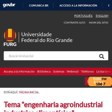
COMUNICA BR
ACCESO A LA INFORMACIÓN
PA
IR
PORTUGUÊS
ENGLISH
AL
CONTRASTE ALTO
MAPA DEL SITIO
CONTENIDO
Universidade
Federal do Rio Grande
Acceso a la información
Biblioteca
Sistemas
Webmail
Teléfonos
Licitaciones
MENU
ESTÁ AQUÍ:
PAGINA INICIAL
Tema "engenharia agroindustrial