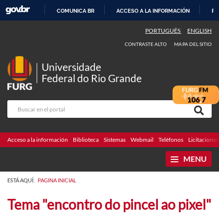
COMUNICA BR
ACCESO A LA INFORMACIÓN
PA
IR
PORTUGUÊS
ENGLISH
AL
CONTRASTE ALTO
MAPA DEL SITIO
CONTENIDO
Universidade
Federal do Rio Grande
Acceso a la información
Biblioteca
Sistemas
Webmail
Teléfonos
Licitaciones
MENU
ESTÁ AQUÍ:
PAGINA INICIAL
Tema "encontro do pincel ao pixel"