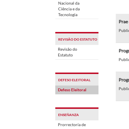
Nacional da
Ciência e da
Tecnologia
Prae 
Publi
REVISÃO DO ESTATUTO
Revisão do
Progr
Estatuto
Publi
Progr
DEFESO ELEITORAL
Publi
Defeso Eleitoral
ENSEÑANZA
Prorrectoría de