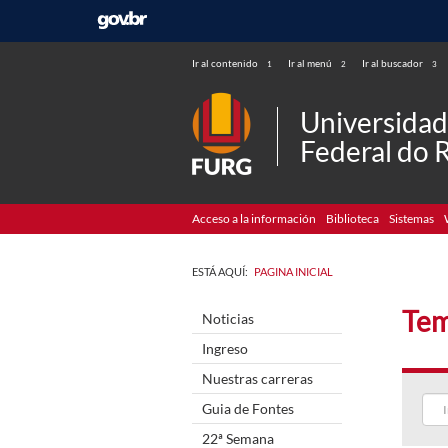
Ir al contenido
Ir al menú
Ir al buscador
1
2
3
Universida
Federal do 
Acceso a la información
Biblioteca
Sistemas
ESTÁ AQUÍ:
PAGINA INICIAL
Tem
Noticias
Ingreso
Nuestras carreras
Guia de Fontes
22ª Semana