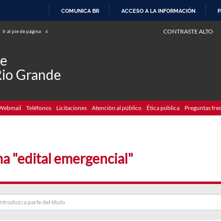
COMUNICA BR
ACCESO A LA INFORMACIÓN
P
IR
CONTRASTE ALTO
Ir al pie de página
4
AL
CONTENIDO
de
Rio Grande
Webmail
Teléfonos
Licitaciones
Atención al público
Ética pública
Preguntas fre
a "edital emergencial"