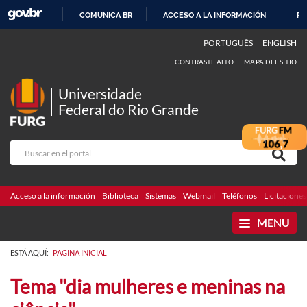
COMUNICA BR
ACCESO A LA INFORMACIÓN
PA
IR
PORTUGUÊS
ENGLISH
AL
CONTRASTE ALTO
MAPA DEL SITIO
CONTENIDO
Universidade
Federal do Rio Grande
Acceso a la información
Biblioteca
Sistemas
Webmail
Teléfonos
Licitaciones
MENU
ESTÁ AQUÍ:
PAGINA INICIAL
Tema "dia mulheres e meninas na