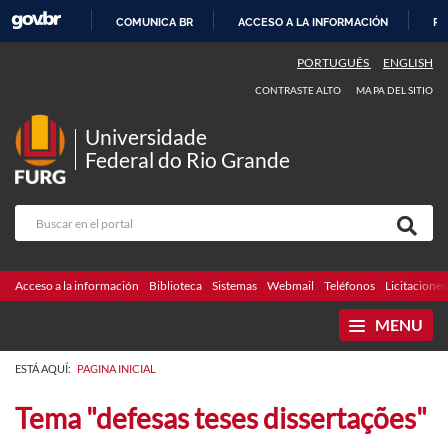
COMUNICA BR
ACCESO A LA INFORMACIÓN
PA
IR
PORTUGUÊS
ENGLISH
AL
CONTRASTE ALTO
MAPA DEL SITIO
CONTENIDO
Universidade
Federal do Rio Grande
Acceso a la información
Biblioteca
Sistemas
Webmail
Teléfonos
Licitaciones
MENU
ESTÁ AQUÍ:
PAGINA INICIAL
Tema "defesas teses dissertações"