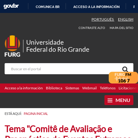
COMUNICA BR
ACCESO A LA INFORMACIÓN
PA
IR
PORTUGUÊS
ENGLISH
AL
CONTRASTE ALTO
MAPA DEL SITIO
CONTENIDO
Universidade
Federal do Rio Grande
Acceso a la información
Biblioteca
Sistemas
Webmail
Teléfonos
Licitaciones
MENU
ESTÁ AQUÍ:
PAGINA INICIAL
Tema "Comitê de Avaliação e