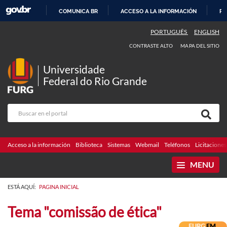
COMUNICA BR
ACCESO A LA INFORMACIÓN
PA
IR
PORTUGUÊS
ENGLISH
AL
CONTRASTE ALTO
MAPA DEL SITIO
CONTENIDO
Universidade
Federal do Rio Grande
Acceso a la información
Biblioteca
Sistemas
Webmail
Teléfonos
Licitaciones
MENU
ESTÁ AQUÍ:
PAGINA INICIAL
Tema "comissão de ética"