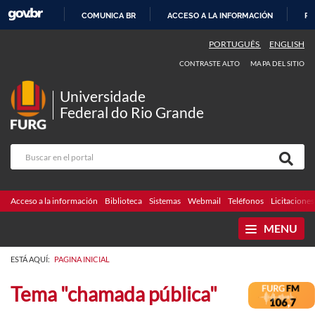
COMUNICA BR
ACCESO A LA INFORMACIÓN
PA
IR
PORTUGUÊS
ENGLISH
AL
CONTRASTE ALTO
MAPA DEL SITIO
CONTENIDO
Universidade
Federal do Rio Grande
Acceso a la información
Biblioteca
Sistemas
Webmail
Teléfonos
Licitaciones
MENU
ESTÁ AQUÍ:
PAGINA INICIAL
Tema "chamada pública"