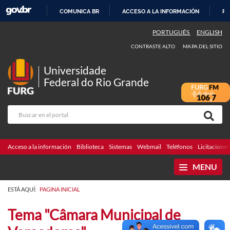
COMUNICA BR
ACCESO A LA INFORMACIÓN
PA
IR
PORTUGUÊS
ENGLISH
AL
CONTRASTE ALTO
MAPA DEL SITIO
CONTENIDO
Universidade
Federal do Rio Grande
Acceso a la información
Biblioteca
Sistemas
Webmail
Teléfonos
Licitaciones
MENU
ESTÁ AQUÍ:
PAGINA INICIAL
Tema "Câmara Municipal de