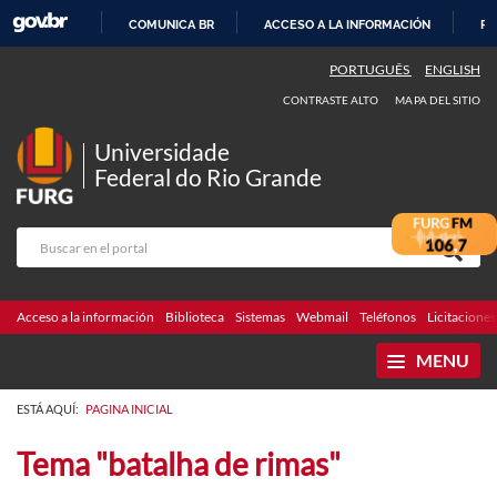
COMUNICA BR
ACCESO A LA INFORMACIÓN
PA
IR
PORTUGUÊS
ENGLISH
AL
CONTRASTE ALTO
MAPA DEL SITIO
CONTENIDO
Universidade
Federal do Rio Grande
Acceso a la información
Biblioteca
Sistemas
Webmail
Teléfonos
Licitaciones
MENU
ESTÁ AQUÍ:
PAGINA INICIAL
Tema "batalha de rimas"