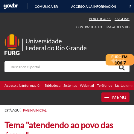
COMUNICA BR
ACCESO A LA INFORMACIÓN
PA
IR
PORTUGUÊS
ENGLISH
AL
CONTRASTE ALTO
MAPA DEL SITIO
CONTENIDO
Universidade
Federal do Rio Grande
Acceso a la información
Biblioteca
Sistemas
Webmail
Teléfonos
Licitaciones
MENU
ESTÁ AQUÍ:
PAGINA INICIAL
Tema "atendendo ao povo das