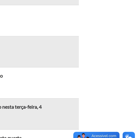
to
nesta terça-feira, 4
sta quarta