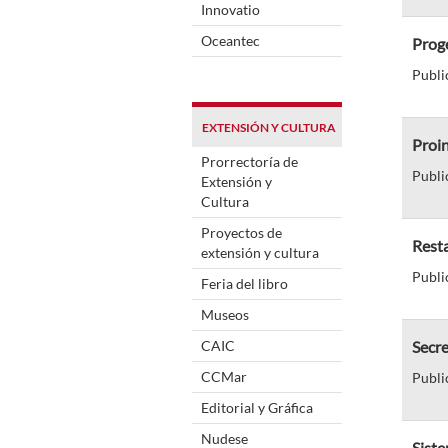
Innovatio
Oceantec
Proge
Publi
EXTENSIÓN Y CULTURA
Proin
Prorrectoría de
Publi
Extensión y
Cultura
Proyectos de
Rest
extensión y cultura
Publi
Feria del libro
Museos
CAIC
Secre
CCMar
Publi
Editorial y Gráfica
Nudese
Siste