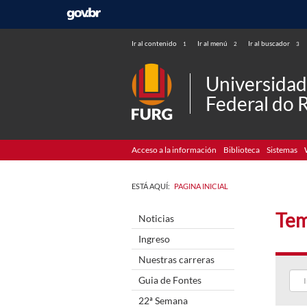
Ir al contenido
Ir al menú
Ir al buscador
1
2
3
Universida
Federal do 
Acceso a la información
Biblioteca
Sistemas
ESTÁ AQUÍ:
PAGINA INICIAL
Tem
Noticias
Ingreso
Nuestras carreras
Guia de Fontes
22ª Semana