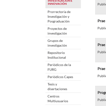
INVESTIGACIÓN E
INNOVACIÓN
Publi
Prorrectoría de
Investigación y
Prae 
Posgraduación
Publi
Proyectos de
investigación
Grupos de
Prae 
investigación
Publi
Repositorio
Institucional
Periódicos de la
Prae 
FURG
Publi
Periódicos Capes
Tesis y
disertaciones
Prog
Centros
Publi
Multiusuarios