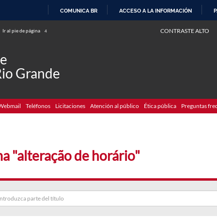
COMUNICA BR
ACCESO A LA INFORMACIÓN
P
IR
CONTRASTE ALTO
Ir al pie de página
4
AL
CONTENIDO
de
Rio Grande
Webmail
Teléfonos
Licitaciones
Atención al público
Ética pública
Preguntas fre
a "alteração de horário"