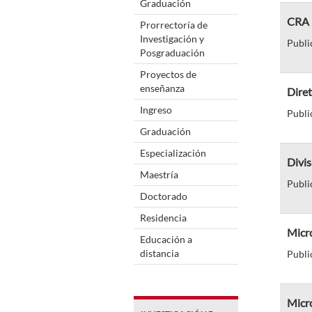
Graduación
CRA 
Prorrectoría de
Investigación y
Publi
Posgraduación
Proyectos de
enseñanza
Diret
Ingreso
Publi
Graduación
Especialización
Divi
Maestría
Publi
Doctorado
Residencia
Micro
Educación a
distancia
Publi
Micro