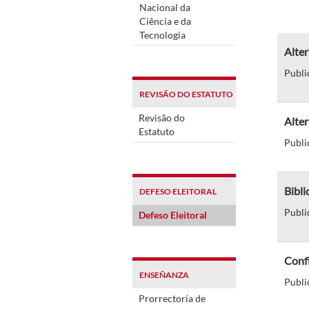
Nacional da
Ciência e da
Tecnologia
Alter
Publi
REVISÃO DO ESTATUTO
Revisão do
Alter
Estatuto
Publi
Bibli
DEFESO ELEITORAL
Publi
Defeso Eleitoral
Confi
ENSEÑANZA
Publi
Prorrectoría de