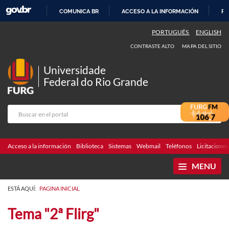
COMUNICA BR
ACCESO A LA INFORMACIÓN
PA
IR
PORTUGUÊS
ENGLISH
AL
CONTRASTE ALTO
MAPA DEL SITIO
CONTENIDO
Universidade
Federal do Rio Grande
Acceso a la información
Biblioteca
Sistemas
Webmail
Teléfonos
Licitaciones
MENU
ESTÁ AQUÍ:
PAGINA INICIAL
Tema "2ª Flirg"