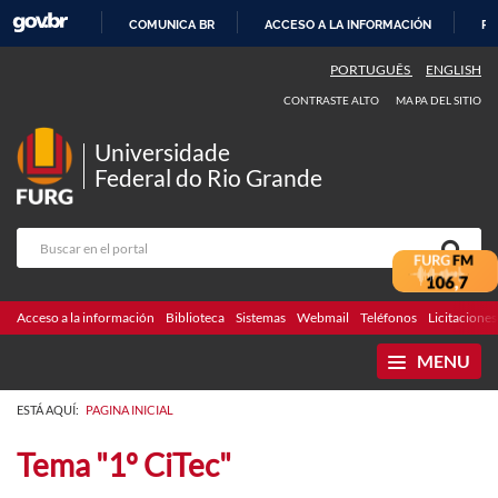
COMUNICA BR
ACCESO A LA INFORMACIÓN
PA
IR
PORTUGUÊS
ENGLISH
AL
CONTRASTE ALTO
MAPA DEL SITIO
CONTENIDO
Universidade
Federal do Rio Grande
Acceso a la información
Biblioteca
Sistemas
Webmail
Teléfonos
Licitaciones
MENU
ESTÁ AQUÍ:
PAGINA INICIAL
Tema "1º CiTec"