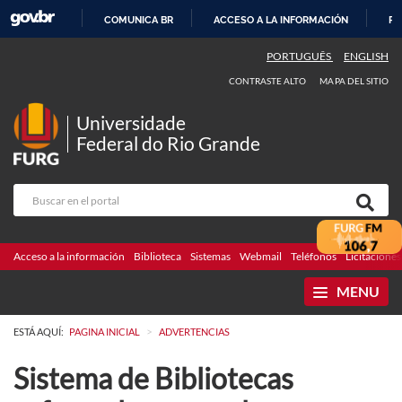
COMUNICA BR
ACCESO A LA INFORMACIÓN
PA
IR
PORTUGUÊS
ENGLISH
AL
CONTRASTE ALTO
MAPA DEL SITIO
CONTENIDO
Universidade
Federal do Rio Grande
Acceso a la información
Biblioteca
Sistemas
Webmail
Teléfonos
Licitaciones
MENU
>
ESTÁ AQUÍ:
PAGINA INICIAL
ADVERTENCIAS
Sistema de Bibliotecas