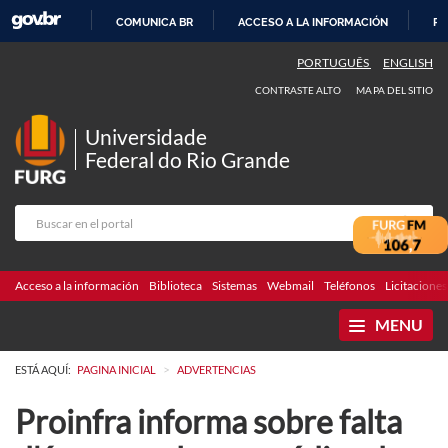
COMUNICA BR
ACCESO A LA INFORMACIÓN
PA
IR
PORTUGUÊS
ENGLISH
AL
CONTRASTE ALTO
MAPA DEL SITIO
CONTENIDO
Universidade
Federal do Rio Grande
Acceso a la información
Biblioteca
Sistemas
Webmail
Teléfonos
Licitaciones
MENU
>
ESTÁ AQUÍ:
PAGINA INICIAL
ADVERTENCIAS
Proinfra informa sobre falta