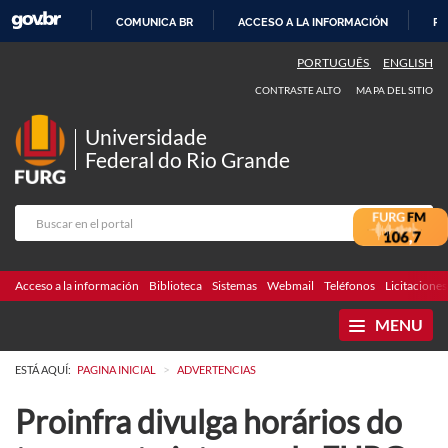
COMUNICA BR
ACCESO A LA INFORMACIÓN
PA
IR
PORTUGUÊS
ENGLISH
AL
CONTRASTE ALTO
MAPA DEL SITIO
CONTENIDO
Universidade
Federal do Rio Grande
Acceso a la información
Biblioteca
Sistemas
Webmail
Teléfonos
Licitaciones
MENU
>
ESTÁ AQUÍ:
PAGINA INICIAL
ADVERTENCIAS
Proinfra divulga horários do