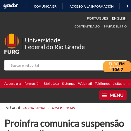
COMUNICA BR
ACCESO A LA INFORMACIÓN
PA
IR
PORTUGUÊS
ENGLISH
AL
CONTRASTE ALTO
MAPA DEL SITIO
CONTENIDO
Universidade
Federal do Rio Grande
Acceso a la información
Biblioteca
Sistemas
Webmail
Teléfonos
Licitaciones
MENU
>
ESTÁ AQUÍ:
PAGINA INICIAL
ADVERTENCIAS
Proinfra comunica suspensão