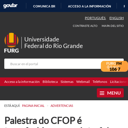
COMUNICA BR
ACCESO A LA INFORMACIÓN
PA
IR
PORTUGUÊS
ENGLISH
AL
CONTRASTE ALTO
MAPA DEL SITIO
CONTENIDO
Universidade
Federal do Rio Grande
Acceso a la información
Biblioteca
Sistemas
Webmail
Teléfonos
Licitaciones
MENU
>
ESTÁ AQUÍ:
PAGINA INICIAL
ADVERTENCIAS
Palestra do CFOP é