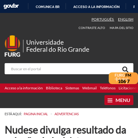
COMUNICA BR
ACCESO A LA INFORMACIÓN
PA
IR
PORTUGUÊS
ENGLISH
AL
CONTRASTE ALTO
MAPA DEL SITIO
CONTENIDO
Universidade
Federal do Rio Grande
Acceso a la información
Biblioteca
Sistemas
Webmail
Teléfonos
Licitaciones
MENU
>
ESTÁ AQUÍ:
PAGINA INICIAL
ADVERTENCIAS
Nudese divulga resultado da