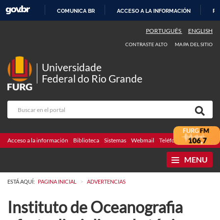
COMUNICA BR
ACCESO A LA INFORMACIÓN
PA
IR
PORTUGUÊS
ENGLISH
AL
CONTRASTE ALTO
MAPA DEL SITIO
CONTENIDO
Universidade
Federal do Rio Grande
Acceso a la información
Biblioteca
Sistemas
Webmail
Teléfonos
Licitaciones
MENU
>
ESTÁ AQUÍ:
PAGINA INICIAL
ADVERTENCIAS
Instituto de Oceanografia