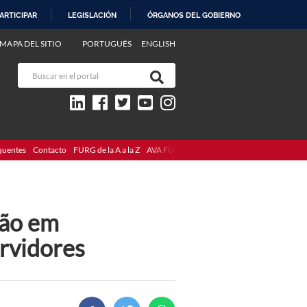
ARTICIPAR
LEGISLACIÓN
ÓRGANOS DEL GOBIERNO
MAPA DEL SITIO
PORTUGUÊS
ENGLISH
quentes
Contacto
FURG de la A a la Z
AVA FURG
ção em
ervidores