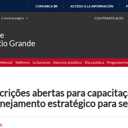
COMUNICA BR
ACCESO A LA INFORMACIÓN
P
IR
CONTRASTE ALTO
Ir al pie de página
4
AL
CONTENIDO
de
Rio Grande
Webmail
Teléfonos
Licitaciones
Atención al público
Ética pública
Preguntas fre
crições abertas para capacita
anejamento estratégico para s
G