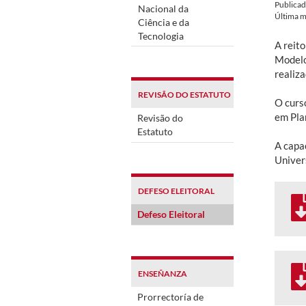
Publica
Nacional da
Última m
Ciência e da
Tecnologia
A reit
Modelo
realiz
REVISÃO DO ESTATUTO
O curso
em Pla
Revisão do
Estatuto
A capa
Univers
DEFESO ELEITORAL
Defeso Eleitoral
ENSEÑANZA
Prorrectoría de