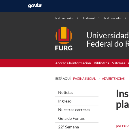
Ir al contenido
Ir al menú
Ir al buscador
1
2
3
Universida
Federal do 
Acceso a la información
Biblioteca
Sistemas
>
ESTÁ AQUÍ:
PAGINA INICIAL
ADVERTENCIAS
Ins
Noticias
pl
Ingreso
Nuestras carreras
Guia de Fontes
por
FUR
22ª Semana