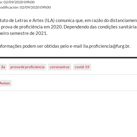
do: 02/09/2020 09h00
odificación: 02/09/2020 09h00
ituto de Letras e Artes (ILA) comunica que, em razão do distanciamen
 prova de proficiência em 2020. Dependendo das condições sanitárias
meiro semestre de 2021.
formações podem ser obtidas pelo e-mail ila.proficiencia@furg.br.
ila
prova de proficiencia
coronavírus
covid-19
Avisos