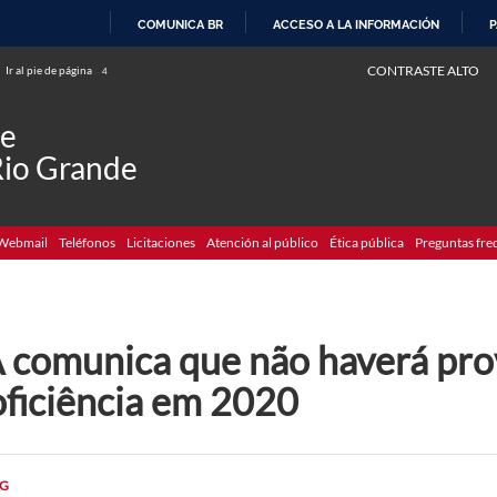
COMUNICA BR
ACCESO A LA INFORMACIÓN
P
IR
CONTRASTE ALTO
Ir al pie de página
4
AL
CONTENIDO
de
Rio Grande
Webmail
Teléfonos
Licitaciones
Atención al público
Ética pública
Preguntas fre
A comunica que não haverá pro
oficiência em 2020
G