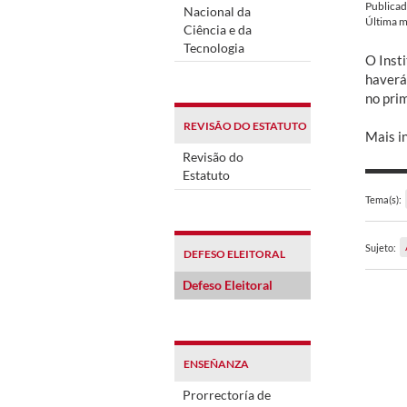
Publica
Nacional da
Última m
Ciência e da
Tecnologia
O Inst
haverá
no pri
REVISÃO DO ESTATUTO
Mais in
Revisão do
Estatuto
Tema(s):
Sujeto:
DEFESO ELEITORAL
Defeso Eleitoral
ENSEÑANZA
Prorrectoría de