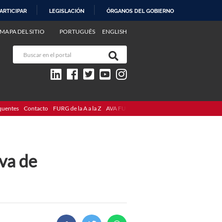
ARTICIPAR
LEGISLACIÓN
ÓRGANOS DEL GOBIERNO
MAPA DEL SITIO
PORTUGUÊS
ENGLISH
quentes
Contacto
FURG de la A a la Z
AVA FURG
va de