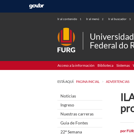
Ir al contenido
Ir al menú
Ir al buscador
1
2
3
Universida
Federal do 
Acceso a la información
Biblioteca
Sistemas
>
ESTÁ AQUÍ:
PAGINA INICIAL
ADVERTENCIAS
IL
Noticias
pr
Ingreso
Nuestras carreras
Guia de Fontes
por
FUR
22ª Semana