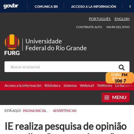
COMUNICA BR
ACCESO A LA INFORMACIÓN
PA
IR
PORTUGUÊS
ENGLISH
AL
CONTRASTE ALTO
MAPA DEL SITIO
CONTENIDO
Universidade
Federal do Rio Grande
Acceso a la información
Biblioteca
Sistemas
Webmail
Teléfonos
Licitaciones
MENU
>
ESTÁ AQUÍ:
PAGINA INICIAL
ADVERTENCIAS
IE realiza pesquisa de opinião