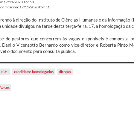
do: 17/11/2020 16h58
odificación: 19/11/2020 09h51
rendo à direção do Instituto de Ciências Humanas e da Informação 
 unidade divulgou na tarde desta terça-feira, 17, a homologação da ch
pe de gestores que concorrem às vagas disponíveis é composta 
r, Danilo Vicensotto Bernardo como vice-diretor e Roberta Pinto 
ível o documento para consulta pública.
ICHI
candidatos homologados
direção
Avisos