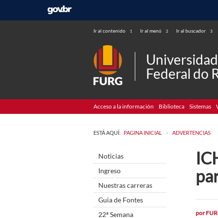
Ir al contenido
Ir al menú
Ir al buscador
1
2
3
Universida
Federal do 
Acceso a la información
Biblioteca
Sistemas
>
ESTÁ AQUÍ:
PAGINA INICIAL
ADVERTENCIAS
ICH
Noticias
par
Ingreso
Nuestras carreras
Guia de Fontes
por
FUR
22ª Semana