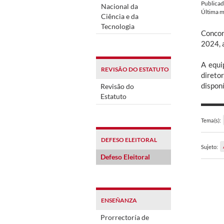
Publica
Nacional da
Última m
Ciência e da
Tecnologia
Concor
2024, a
A equi
REVISÃO DO ESTATUTO
direto
dispon
Revisão do
Estatuto
Tema(s):
DEFESO ELEITORAL
Sujeto:
Defeso Eleitoral
ENSEÑANZA
Prorrectoría de