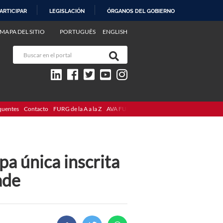
ARTICIPAR
LEGISLACIÓN
ÓRGANOS DEL GOBIERNO
MAPA DEL SITIO
PORTUGUÊS
ENGLISH
quentes
Contacto
FURG de la A a la Z
AVA FURG
a única inscrita
ade