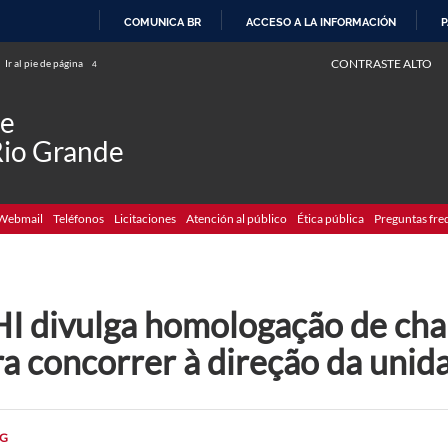
COMUNICA BR
ACCESO A LA INFORMACIÓN
P
IR
CONTRASTE ALTO
Ir al pie de página
4
AL
CONTENIDO
de
Rio Grande
Webmail
Teléfonos
Licitaciones
Atención al público
Ética pública
Preguntas fre
I divulga homologação de chap
a concorrer à direção da unid
G