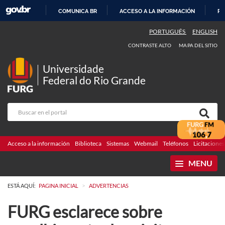
COMUNICA BR
ACCESO A LA INFORMACIÓN
PA
IR
PORTUGUÊS
ENGLISH
AL
CONTRASTE ALTO
MAPA DEL SITIO
CONTENIDO
Universidade
Federal do Rio Grande
Acceso a la información
Biblioteca
Sistemas
Webmail
Teléfonos
Licitaciones
MENU
>
ESTÁ AQUÍ:
PAGINA INICIAL
ADVERTENCIAS
FURG esclarece sobre