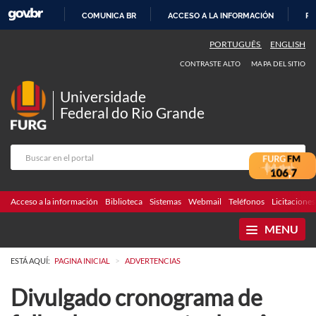
COMUNICA BR
ACCESO A LA INFORMACIÓN
PA
IR
PORTUGUÊS
ENGLISH
AL
CONTRASTE ALTO
MAPA DEL SITIO
CONTENIDO
Universidade
Federal do Rio Grande
Acceso a la información
Biblioteca
Sistemas
Webmail
Teléfonos
Licitaciones
MENU
>
ESTÁ AQUÍ:
PAGINA INICIAL
ADVERTENCIAS
Divulgado cronograma de