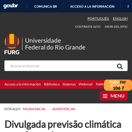
COMUNICA BR
ACCESO A LA INFORMACIÓN
PA
IR
PORTUGUÊS
ENGLISH
AL
CONTRASTE ALTO
MAPA DEL SITIO
CONTENIDO
Universidade
Federal do Rio Grande
Acceso a la información
Biblioteca
Sistemas
Webmail
Teléfonos
Licitaciones
MENU
>
ESTÁ AQUÍ:
PAGINA INICIAL
ADVERTENCIAS
Divulgada previsão climática