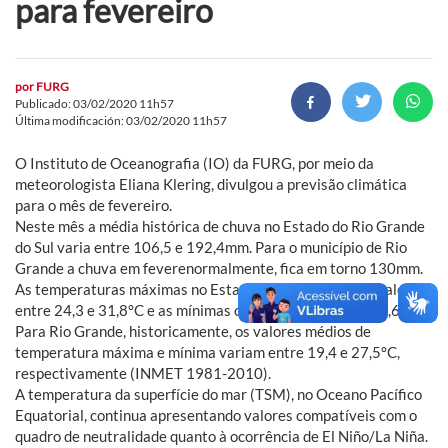
para fevereiro
por
FURG
Publicado: 03/02/2020 11h57
Última modificación: 03/02/2020 11h57
O Instituto de Oceanografia (IO) da FURG, por meio da
meteorologista Eliana Klering, divulgou a previsão climática
para o mês de fevereiro.
Neste mês a média histórica de chuva no Estado do Rio Grande
do Sul varia entre 106,5 e 192,4mm. Para o município de Rio
Grande a chuva em feverenormalmente, fica em torno 130mm.
As temperaturas máximas no Estado costumam atingir valores
entre 24,3 e 31,8°C e as mínimas oscilam entre 13,9 e 20,6°C.
Para Rio Grande, historicamente, os valores médios de
temperatura máxima e mínima variam entre 19,4 e 27,5°C,
respectivamente (INMET 1981-2010).
A temperatura da superfície do mar (TSM), no Oceano Pacífico
Equatorial, continua apresentando valores compatíveis com o
quadro de neutralidade quanto à ocorrência de El Niño/La Niña.