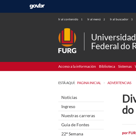
Ir al contenido
Ir al menú
Ir al buscador
1
2
3
Universida
Federal do 
Acceso a la información
Biblioteca
Sistemas
>
ESTÁ AQUÍ:
PAGINA INICIAL
ADVERTENCIAS
Di
Noticias
do
Ingreso
Nuestras carreras
Guia de Fontes
por
FUR
22ª Semana