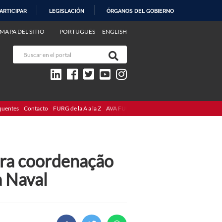
ARTICIPAR
LEGISLACIÓN
ÓRGANOS DEL GOBIERNO
MAPA DEL SITIO
PORTUGUÊS
ENGLISH
quentes
Contacto
FURG de la A a la Z
AVA FURG
ara coordenação
a Naval