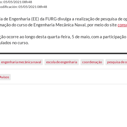
do: 05/05/2021 08h48
odificación: 05/05/2021 08h48
la de Engenharia (EE) da FURG divulga a realização de pesquisa de 
nação do curso de Engenharia Mecânica Naval, por meio do site
consu
ção ocorre ao longo desta quarta-feira, 5 de maio, com a participaçã
ulados no curso.
engenharia mecânica naval
escola de engenharia
coordenação
pesquisa de 
Avisos