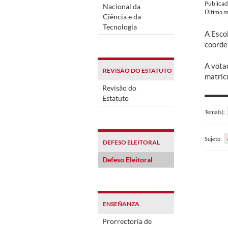
Publica
Nacional da
Última m
Ciência e da
Tecnologia
A Esco
coorde
A vota
REVISÃO DO ESTATUTO
matric
Revisão do
Estatuto
Tema(s):
Sujeto:
DEFESO ELEITORAL
Defeso Eleitoral
ENSEÑANZA
Prorrectoría de