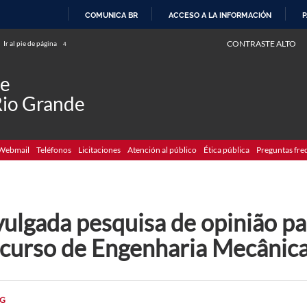
COMUNICA BR
ACCESO A LA INFORMACIÓN
P
IR
CONTRASTE ALTO
Ir al pie de página
4
AL
CONTENIDO
de
Rio Grande
Webmail
Teléfonos
Licitaciones
Atención al público
Ética pública
Preguntas fre
vulgada pesquisa de opinião p
 curso de Engenharia Mecânic
G