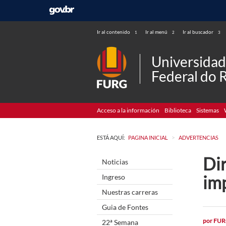
Ir al contenido
Ir al menú
Ir al buscador
1
2
3
Universida
Federal do 
Acceso a la información
Biblioteca
Sistemas
>
ESTÁ AQUÍ:
PAGINA INICIAL
ADVERTENCIAS
Di
Noticias
im
Ingreso
Nuestras carreras
Guia de Fontes
por
FUR
22ª Semana