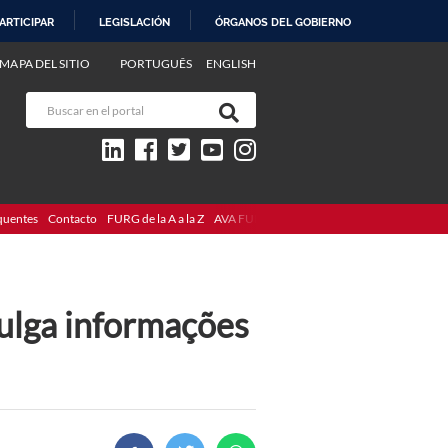
ARTICIPAR
LEGISLACIÓN
ÓRGANOS DEL GOBIERNO
MAPA DEL SITIO
PORTUGUÊS
ENGLISH
quentes
Contacto
FURG de la A a la Z
AVA FURG
vulga informações