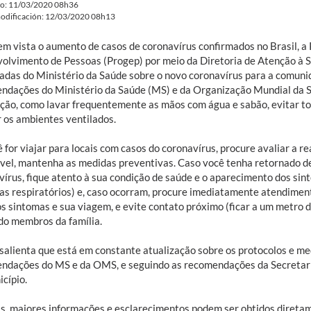
do: 11/03/2020 08h36
odificación: 12/03/2020 08h13
em vista o aumento de casos de coronavírus confirmados no Brasil, a 
olvimento de Pessoas (Progep) por meio da Diretoria de Atenção à 
zadas do Ministério da Saúde sobre o novo coronavírus para a comuni
ndações do Ministério da Saúde (MS) e da Organização Mundial da 
ção, como lavar frequentemente as mãos com água e sabão, evitar toc
 os ambientes ventilados.
 for viajar para locais com casos do coronavírus, procure avaliar a r
ável, mantenha as medidas preventivas. Caso você tenha retornado d
vírus, fique atento à sua condição de saúde e o aparecimento dos sint
as respiratórios) e, caso ocorram, procure imediatamente atendimen
os sintomas e sua viagem, e evite contato próximo (ficar a um metro 
ndo membros da família.
salienta que está em constante atualização sobre os protocolos e m
ndações do MS e da OMS, e seguindo as recomendações da Secretaria
cípio.
s, maiores informações e esclarecimentos podem ser obtidos diretam