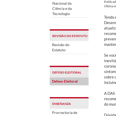
Publica
Nacional da
Última m
Ciência e da
Tecnologia
Tendo 
Desenv
atuali
recome
REVISÃO DO ESTATUTO
preven
manter
Revisão do
Estatuto
Se você
inevit
corona
sintom
DEFESO ELEITORAL
sobre 
Defeso Eleitoral
inclui
A DAS 
recome
ENSEÑANZA
do muni
Prorrectoría de
Dúvida