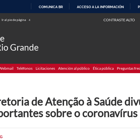
COMUNICA BR
ACCESO A LA INFORMACIÓN
P
IR
CONTRASTE ALTO
Ir al pie de página
4
AL
CONTENIDO
de
Rio Grande
Webmail
Teléfonos
Licitaciones
Atención al público
Ética pública
Preguntas fre
retoria de Atenção à Saúde di
portantes sobre o coronavírus
G