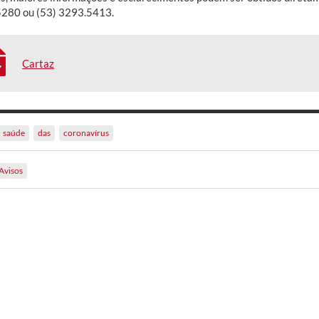
280 ou (53) 3293.5413.
Cartaz
saúde
das
coronavírus
Avisos