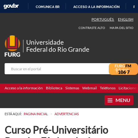
COMUNICA BR
ACCESO A LA INFORMACIÓN
PA
IR
PORTUGUÊS
ENGLISH
AL
CONTRASTE ALTO
MAPA DEL SITIO
CONTENIDO
Universidade
Federal do Rio Grande
Acceso a la información
Biblioteca
Sistemas
Webmail
Teléfonos
Licitaciones
MENU
>
ESTÁ AQUÍ:
PAGINA INICIAL
ADVERTENCIAS
Curso Pré-Universitário