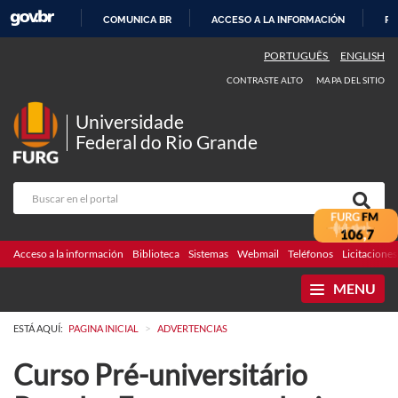
COMUNICA BR
ACCESO A LA INFORMACIÓN
PA
IR
PORTUGUÊS
ENGLISH
AL
CONTRASTE ALTO
MAPA DEL SITIO
CONTENIDO
Universidade
Federal do Rio Grande
Acceso a la información
Biblioteca
Sistemas
Webmail
Teléfonos
Licitaciones
MENU
>
ESTÁ AQUÍ:
PAGINA INICIAL
ADVERTENCIAS
Curso Pré-universitário