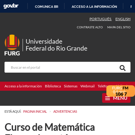
COMUNICA BR
ACCESO A LA INFORMACIÓN
PA
IR
PORTUGUÊS
ENGLISH
AL
CONTRASTE ALTO
MAPA DEL SITIO
CONTENIDO
Universidade
Federal do Rio Grande
Acceso a la información
Biblioteca
Sistemas
Webmail
Teléfonos
Licitaciones
MENU
>
ESTÁ AQUÍ:
PAGINA INICIAL
ADVERTENCIAS
Curso de Matemática