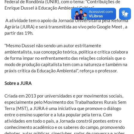
Federal de Rondônia (UNIR), com o tema: “Contribuições de
Enrique Dussel à Educação Ambiental Crítica”.
A atividade tem o apoio da Jornada Universitária pela Reforma
Agrária (JURA) e será transmitida ao vivo pelo Google Meet , a
partir das 19h.
“Mesmo Dussel não sendo um autor estritamente
ambientalista, sua concepção teórica, política e crítica colabora
de forma ímpar no enfrentamento das relações coloniais que o
modo de produção capitalista tem com a natureza e também na
práxis crítica da Educação Ambiental”, reforça o professor.
Sobre a JURA
Criada em 2013 por universidades e por movimentos sociais,
especialmente pelo Movimento dos Trabalhadores Rurais Sem
Terra (MST), a JURA é uma iniciativa que promove o diálogo
entre o ensino superior e a luta popular pela terra. Com
atividades em todo o país, a Jornada constrói pontes entre o
conhecimento acadêmico e os saberes do campo, promovendo
debates, aulas públicas, cineclubes, rodas de conversa e ações