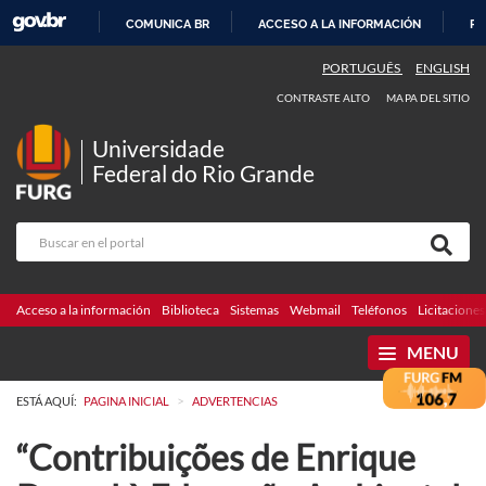
COMUNICA BR
ACCESO A LA INFORMACIÓN
PA
IR
PORTUGUÊS
ENGLISH
AL
CONTRASTE ALTO
MAPA DEL SITIO
CONTENIDO
Universidade
Federal do Rio Grande
Acceso a la información
Biblioteca
Sistemas
Webmail
Teléfonos
Licitaciones
MENU
>
ESTÁ AQUÍ:
PAGINA INICIAL
ADVERTENCIAS
“Contribuições de Enrique