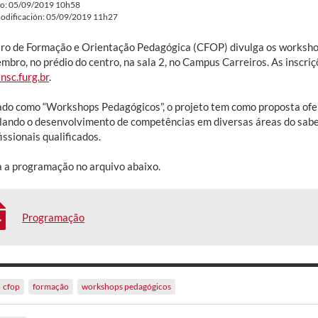
do: 05/09/2019 10h58
odificación: 05/09/2019 11h27
ro de Formação e Orientação Pedagógica (CFOP) divulga os worksho
mbro, no prédio do centro, na sala 2, no Campus Carreiros. As inscri
nsc.furg.br
.
lado como “Workshops Pedagógicos”, o projeto tem como proposta o
lando o desenvolvimento de competências em diversas áreas do sabe
issionais qualificados.
a a programação no arquivo abaixo.
Programação
cfop
formação
workshops pedagógicos