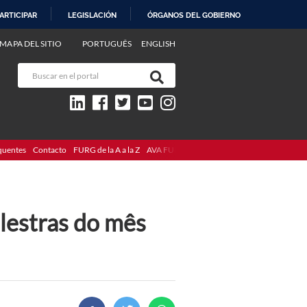
ARTICIPAR
LEGISLACIÓN
ÓRGANOS DEL GOBIERNO
MAPA DEL SITIO
PORTUGUÊS
ENGLISH
quentes
Contacto
FURG de la A a la Z
AVA FURG
lestras do mês