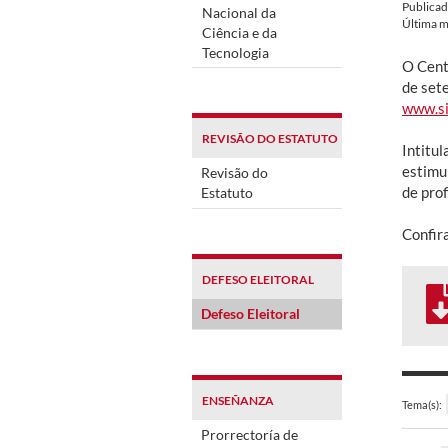
Publica
Nacional da
Última m
Ciência e da
Tecnologia
O Cent
de sete
www.si
REVISÃO DO ESTATUTO
Intitu
estimu
Revisão do
de prof
Estatuto
Confir
DEFESO ELEITORAL
Defeso Eleitoral
ENSEÑANZA
Tema(s):
Prorrectoría de