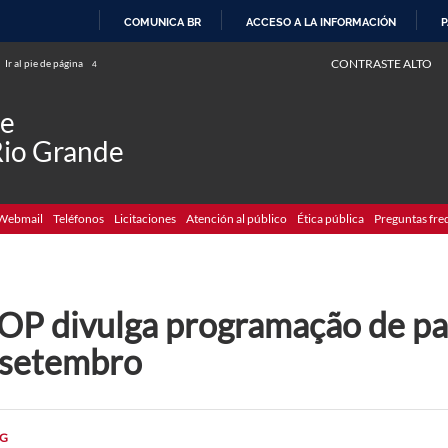
COMUNICA BR
ACCESO A LA INFORMACIÓN
P
IR
CONTRASTE ALTO
Ir al pie de página
4
AL
CONTENIDO
de
Rio Grande
Webmail
Teléfonos
Licitaciones
Atención al público
Ética pública
Preguntas fre
OP divulga programação de pa
 setembro
G