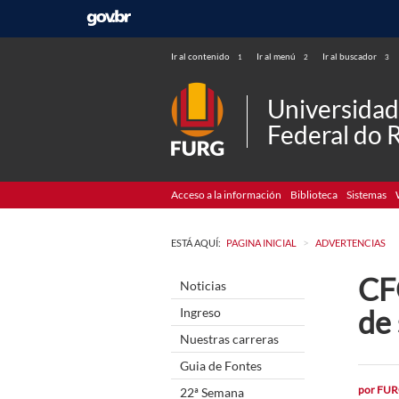
Ir al contenido
Ir al menú
Ir al buscador
1
2
3
Universida
Federal do 
Acceso a la información
Biblioteca
Sistemas
>
ESTÁ AQUÍ:
PAGINA INICIAL
ADVERTENCIAS
CF
Noticias
de
Ingreso
Nuestras carreras
Guia de Fontes
por
FUR
22ª Semana