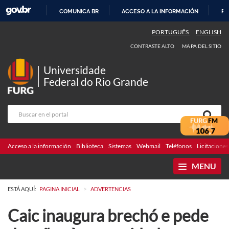
COMUNICA BR
ACCESO A LA INFORMACIÓN
PA
IR
PORTUGUÊS
ENGLISH
AL
CONTRASTE ALTO
MAPA DEL SITIO
CONTENIDO
Universidade
Federal do Rio Grande
Acceso a la información
Biblioteca
Sistemas
Webmail
Teléfonos
Licitaciones
MENU
>
ESTÁ AQUÍ:
PAGINA INICIAL
ADVERTENCIAS
Caic inaugura brechó e pede