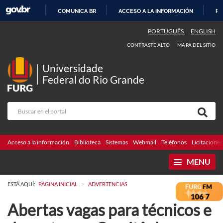
COMUNICA BR
ACCESO A LA INFORMACIÓN
PA
IR
PORTUGUÊS
ENGLISH
AL
CONTRASTE ALTO
MAPA DEL SITIO
CONTENIDO
Universidade
Federal do Rio Grande
Acceso a la información
Biblioteca
Sistemas
Webmail
Teléfonos
Licitaciones
MENU
>
ESTÁ AQUÍ:
PAGINA INICIAL
ADVERTENCIAS
Abertas vagas para técnicos e