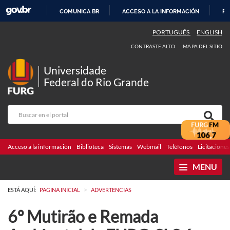
COMUNICA BR
ACCESO A LA INFORMACIÓN
PA
IR
PORTUGUÊS
ENGLISH
AL
CONTRASTE ALTO
MAPA DEL SITIO
CONTENIDO
Universidade
Federal do Rio Grande
Acceso a la información
Biblioteca
Sistemas
Webmail
Teléfonos
Licitaciones
MENU
>
ESTÁ AQUÍ:
PAGINA INICIAL
ADVERTENCIAS
6º Mutirão e Remada