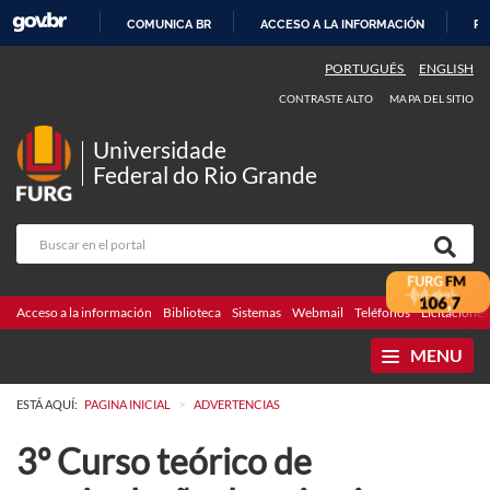
COMUNICA BR
ACCESO A LA INFORMACIÓN
PA
IR
PORTUGUÊS
ENGLISH
AL
CONTRASTE ALTO
MAPA DEL SITIO
CONTENIDO
Universidade
Federal do Rio Grande
Acceso a la información
Biblioteca
Sistemas
Webmail
Teléfonos
Licitaciones
MENU
>
ESTÁ AQUÍ:
PAGINA INICIAL
ADVERTENCIAS
3º Curso teórico de