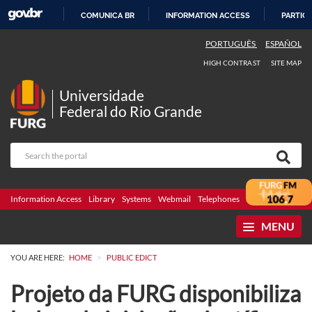
COMUNICA BR
INFORMATION ACCESS
PARTICI
SKIP
PORTUGUÊS
ESPAÑOL
TO
HIGH CONTRAST
SITE MAP
CONTENT
Universidade
Federal do Rio Grande
Information Access
Library
Systems
Webmail
Telephones
Bidding
Ombuds
MENU
>
YOU ARE HERE:
HOME
PUBLIC EDICT
Projeto da FURG disponibiliza