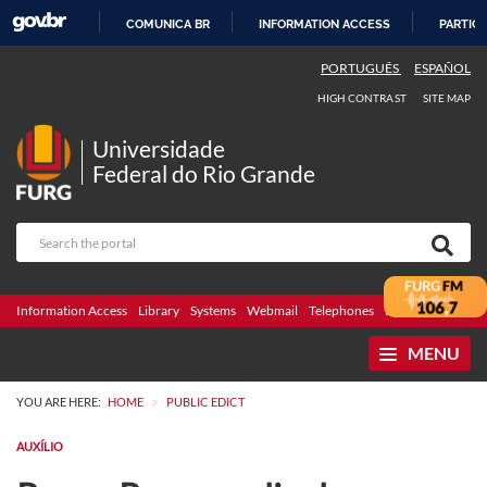
COMUNICA BR
INFORMATION ACCESS
PARTICI
SKIP
PORTUGUÊS
ESPAÑOL
TO
HIGH CONTRAST
SITE MAP
CONTENT
Universidade
Federal do Rio Grande
Information Access
Library
Systems
Webmail
Telephones
Bidding
Ombuds
MENU
>
YOU ARE HERE:
HOME
PUBLIC EDICT
AUXÍLIO