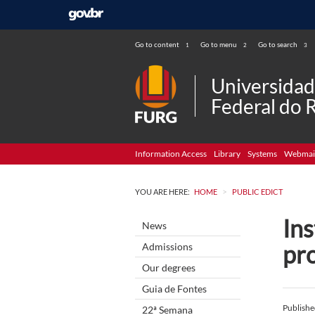
Go to content
Go to menu
Go to search
1
2
3
Universida
Federal do 
Information Access
Library
Systems
Webmai
>
YOU ARE HERE:
HOME
PUBLIC EDICT
Ins
News
pro
Admissions
Our degrees
Guia de Fontes
Publish
22ª Semana