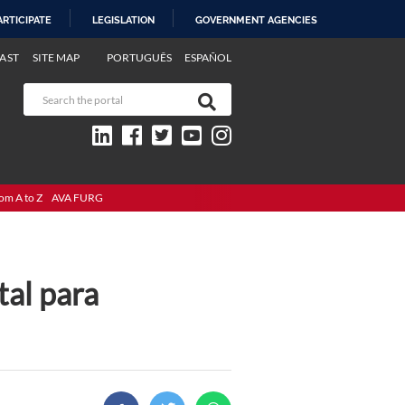
ARTICIPATE
LEGISLATION
GOVERNMENT AGENCIES
AST
SITE MAP
PORTUGUÊS
ESPAÑOL
om A to Z
AVA FURG
tal para