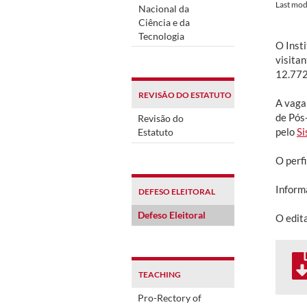
Last mod
Nacional da
Ciência e da
Tecnologia
O Inst
visitan
12.77
REVISÃO DO ESTATUTO
A vaga
de Pós
Revisão do
pelo
Si
Estatuto
O perf
Inform
DEFESO ELEITORAL
Defeso Eleitoral
O edit
TEACHING
Pro-Rectory of