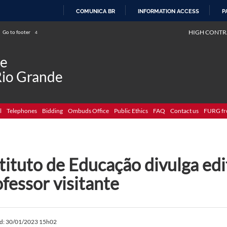
COMUNICA BR
INFORMATION ACCESS
P
SKIP
HIGH CONTR
Go to footer
4
TO
CONTENT
de
Rio Grande
l
Telephones
Bidding
Ombuds Office
Public Ethics
FAQ
Contact us
FURG fr
tituto de Educação divulga edi
fessor visitante
ed: 30/01/2023 15h02