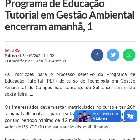
Programa de Educação
Tutorial em Gestão Ambiental
encerram amanhã, 1
by
FURG
Published: 31/10/2024 14h52
Last modification: 31/10/2024 15h08
As inscrições para o processo seletivo do Programa de
Educação Tutorial (PET) do curso de Tecnologia em Gestão
Ambiental do Campus São Lourenço do Sul encerram nesta
sexta-feira, 1.
Os interessados devem estar matriculados no curso e ter 20h
semanais disponíveis para realizar as atividades do programa
por um período mínimo de 12 meses. Ao
todo, duas bolsas no
valor de R$ 700,00 mensais serão disponibilizadas.
Para participar, é necessário enviar um e-mail