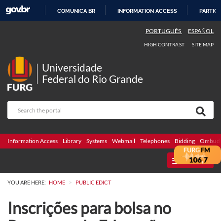
COMUNICA BR
INFORMATION ACCESS
PARTICI
SKIP
PORTUGUÊS
ESPAÑOL
TO
HIGH CONTRAST
SITE MAP
CONTENT
Universidade
Federal do Rio Grande
Information Access
Library
Systems
Webmail
Telephones
Bidding
Ombuds
MENU
>
YOU ARE HERE:
HOME
PUBLIC EDICT
Inscrições para bolsa no