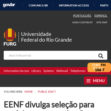
COMUNICA BR
INFORMATION ACCESS
PARTICI
SKIP
PORTUGUÊS
ESPAÑOL
TO
HIGH CONTRAST
SITE MAP
CONTENT
Universidade
Federal do Rio Grande
Information Access
Library
Systems
Webmail
Telephones
Bidding
Ombuds
MENU
>
YOU ARE HERE:
HOME
PUBLIC EDICT
EENF divulga seleção para