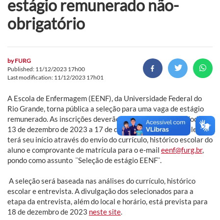
estágio remunerado não-
obrigatório
by
FURG
Published: 11/12/2023 17h00
Last modification: 11/12/2023 17h01
A Escola de Enfermagem (EENF), da Universidade Federal do
Rio Grande, torna pública a seleção para uma vaga de estágio
remunerado. As inscrições deverão ser realizadas no período de
13 de dezembro de 2023 a 17 de dezembro de 2023. A seletiva
terá seu início através do envio do currículo, histórico escolar do
aluno e comprovante de matrícula para o e-mail
eenf@furg.br
,
pondo como assunto ¨Seleção de estágio EENF¨.
A seleção será baseada nas análises do currículo, histórico
escolar e entrevista. A divulgação dos selecionados para a
etapa da entrevista, além do local e horário, está prevista para
18 de dezembro de 2023
neste site
.